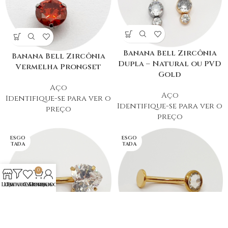
Banana Bell Zircônia
Banana Bell Zircônia
Dupla – Natural ou PVD
Vermelha Prongset
Gold
Aço
Aço
Identifique-se para ver o
Identifique-se para ver o
preço
preço
ESGO
ESGO
TADA
TADA
0
Loja
Lista de Desejos
Filtros
Carrinho
Minha conta