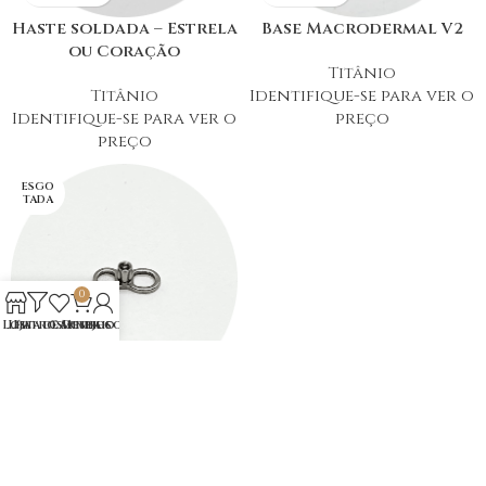
Haste soldada – Estrela
Base Macrodermal V2
ou Coração
Titânio
Titânio
Identifique-se para ver o
Identifique-se para ver o
preço
preço
ESGO
TADA
0
Loja
Lista de Desejos
Filtros
Carrinho
Minha conta
Base Microdermal V2 II
Titânio
Identifique-se para ver o