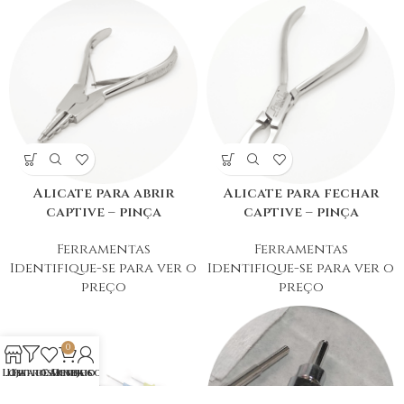
Alicate para abrir
Alicate para fechar
captive – pinça
captive – pinça
Ferramentas
Ferramentas
Identifique-se para ver o
Identifique-se para ver o
preço
preço
0
Loja
Lista de Desejos
Filtros
Carrinho
Minha conta