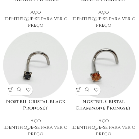
Aço
Aço
Identifique-se para ver o
Identifique-se para ver o
preço
preço
Nostril Cristal Black
Nostril Cristal
Prongset
Champagne Prongset
Aço
Aço
Identifique-se para ver o
Identifique-se para ver o
preço
preço