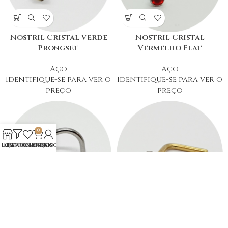
Nostril Cristal Verde
Nostril Cristal
Prongset
Vermelho Flat
Aço
Aço
Identifique-se para ver o
Identifique-se para ver o
preço
preço
0
Loja
Lista de Desejos
Filtros
Carrinho
Minha conta
Nostril Cristal
Nostril em L Cristal
Vermelho Prongset
Coração Prongset PVD