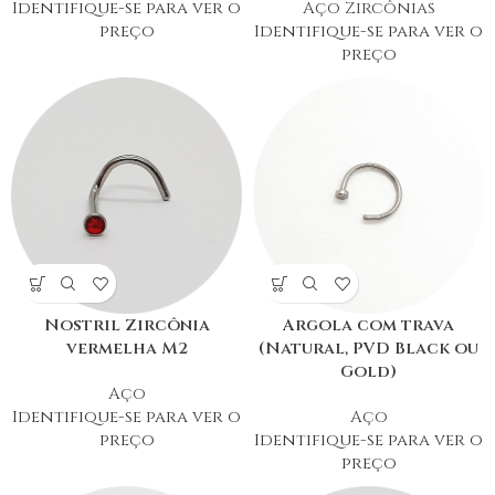
Identifique-se para ver o
Aço Zircônias
preço
Identifique-se para ver o
preço
Nostril Zircônia
Argola com trava
vermelha M2
(Natural, PVD Black ou
Gold)
Aço
Identifique-se para ver o
Aço
preço
Identifique-se para ver o
preço