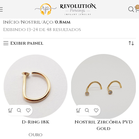
0
Início
Nostril
Aço
0.8mm
Exibindo 13–24 de 48 resultados
Exibir painel
D-Ring 18K
Nostril Zircônia PVD
Gold
Ouro