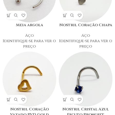
Meia argola
Nostril Coração Chapa
Aço
Aço
Identifique-se para ver o
Identifique-se para ver o
preço
preço
Nostril Coração
Nostril Cristal Azul
Vazado PVD Gold
Escuto Prongset