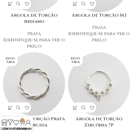
Argola de Torção
Argola de Torção M3
Indiano
Prata
Prata
Identifique-se para ver o
Identifique-se para ver o
preço
preço
ESGO
ESGO
TADA
TADA
Argola de torção Prata
Argola de Torção
0
retorcida
Zircônia 7P
Loja
Lista de Desejos
Filtros
Carrinho
Minha conta