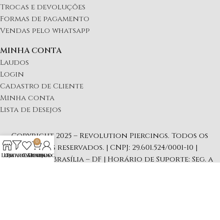
Trocas e devoluções
Formas de pagamento
Vendas pelo whatsapp
MINHA CONTA
Laudos
Login
Cadastro de Cliente
Minha conta
Lista de Desejos
Copyright 2025 – Revolution Piercings. Todos os
0
direitos reservados. | CNPJ: 29.601.524/0001-10 |
Loja
Lista de Desejos
Filtros
Carrinho
Minha conta
Endereço: Brasília – DF | Horário de Suporte: Seg. a
Sex 09:00 às 16:00