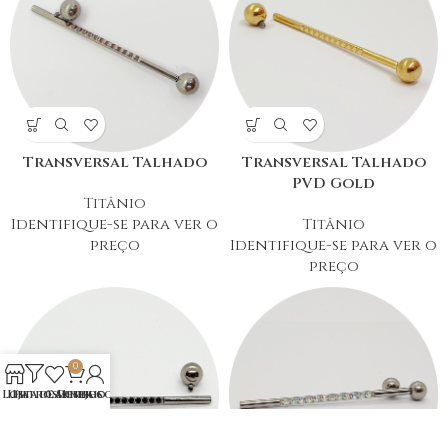
Transversal Talhado
Transversal Talhado
PVD Gold
Titânio
Identifique-se para ver o
Titânio
preço
Identifique-se para ver o
preço
0
Loja
Lista de Desejos
Filtros
Carrinho
Minha conta