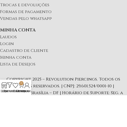
Trocas e devoluções
Formas de pagamento
Vendas pelo whatsapp
MINHA CONTA
Laudos
Login
Cadastro de Cliente
Minha conta
Lista de Desejos
Copyright 2025 – Revolution Piercings. Todos os
0
direitos reservados. | CNPJ: 29.601.524/0001-10 |
Loja
Lista de Desejos
Filtros
Carrinho
Minha conta
Endereço: Brasília – DF | Horário de Suporte: Seg. a
Sex 09:00 às 16:00